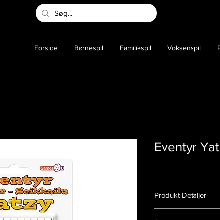
Forside
Børnespil
Familiespil
Voksenspil
P
Eventyr Yat
Produkt Detaljer
Varenummer:
140001