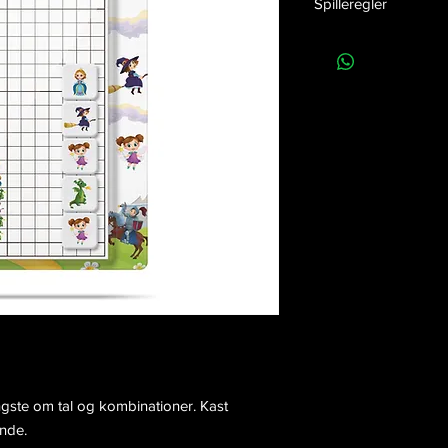
Spilleregler
EAN nummer:
57049
Klik her
for at downloa
Release dato:
01-09-
Højde:
20 cm
Bredde:
12 cm
Dybde:
2,7 cm
Vægt:
TBC
Antal i kolli:
12
yngste om tal og kombinationer. Kast
ynde.