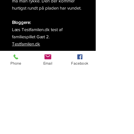
må man rykke. Den der kommer
hurtigst rundt på pladen har vundet.
Bloggere:
Læs Testfamilen.dk test af
familiespillet Gæt 2.
Testfamilen.dk
Link til testen på deres Facebook
Phone
Email
Facebook
side
Facebook
Link til testen på deres Instagram
side
Instagram
Produkt Detaljer
Varenummer:
1400111