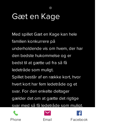
Gæt en Kage
Med spillet Gæt en Kage kan hele
familien konkurrere på
underholdende vis om hvem, der har
den bedste hukommelse og er
bedst til at gætte ud fra så få
ledetråde som muligt.
Spillet består af en række kort, hvor
hvert kort har fem ledetråde og et
svar. For den enkelte deltager
gælder det om at gætte det rigtige
svar med så få ledetråde som muligt.
Jo færre ledetråde man bruger, jo
flere point får man. Den med flest
Phone
Email
Facebook
point vinder spillet.