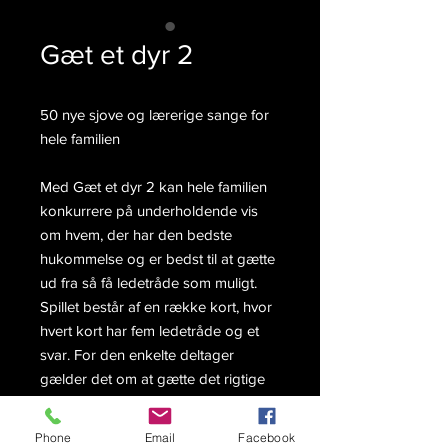
Gæt et dyr 2
50 nye sjove og lærerige sange for
hele familien
Med Gæt et dyr 2 kan hele familien
konkurrere på underholdende vis
om hvem, der har den bedste
hukommelse og er bedst til at gætte
ud fra så få ledetråde som muligt.
Spillet består af en række kort, hvor
hvert kort har fem ledetråde og et
svar. For den enkelte deltager
gælder det om at gætte det rigtige
svar med så få ledetråde som muligt.
Jo færre ledetråde man bruger, jo
Phone
Email
Facebook