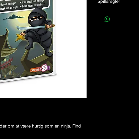
Spilleregler
EAN nummer:
57049
Klik her
for at downloa
Release dato:
01-01-
Højde:
17 cm
Bredde:
14 cm
Dybde:
3 cm
Vægt:
201g
Antal i kolli:
6
ælder om at være hurtig som en ninja. Find