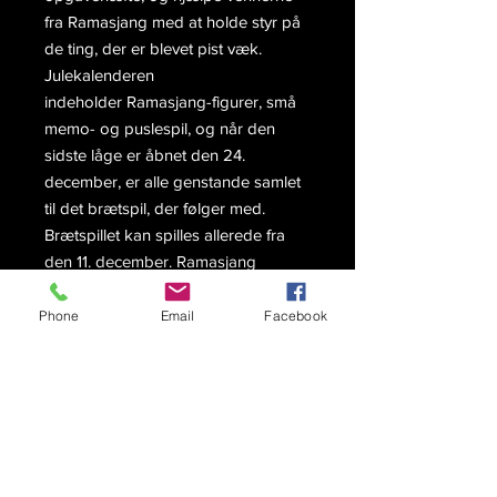
fra Ramasjang med at holde styr på
de ting, der er blevet pist væk.
Julekalenderen
indeholder Ramasjang-figurer, små
memo- og puslespil, og når den
sidste låge er åbnet den 24.
december, er alle genstande samlet
til det brætspil, der følger med.
Brætspillet kan spilles allerede fra
den 11. december. Ramasjang
Julekalenderen sætter gang i
fantasien og kreativiteten i hele
Phone
Email
Facebook
december!
Bloggere:
Læs Testfamilen.dk test af
Ramasjang Julekalender 2021.
Testfamilen.dk