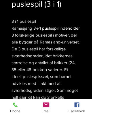
puslespil (3 i 1)
3 i 1 puslespil
Ramasjang 3-i-1 puslespil indeholder
3 forskellige puslespil i motiver, der
alle bygger på Ramasjang-universet.
De 3 puslespil har forskellige
sværhedsgrader, idet brikkernes
størrelse og antallet af brikker (24,
35 eller 48 brikker) varierer. Et
ideelt puslespilssæt, som barnet
udvikles med i takt med at
sværhedsgraden stiger. Som noget
helt særligt kan de 3 enkelte
puslespil samles til et stort puslespil.
Phone
Email
Facebook
Hvert spil måler 16x24 cm -
Sammensat måler de tre