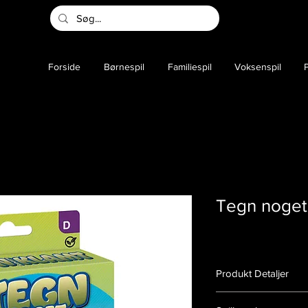
Forside
Børnespil
Familiespil
Voksenspil
P
Tegn noget
Produkt Detaljer
Varenummer:
140016