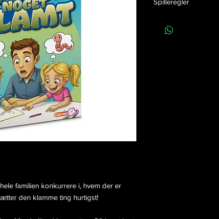
Spilleregler
EAN nummer: 57049
Klik her
for at downloa
Release dato:
01-07-
Højde:
15 cm
Bredde:
9,5 cm
Dybde:
2,2 cm
Vægt:
201g
Antal i kolli:
6
hele familien konkurrere i, hvem der er
ætter den klamme ting hurtigst!