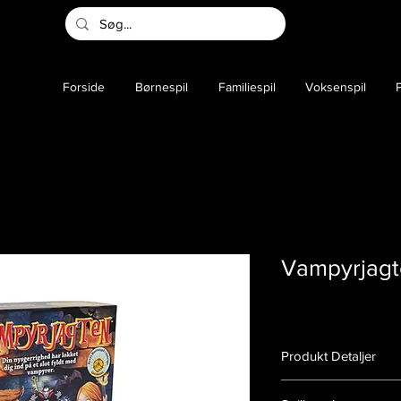
Forside
Børnespil
Familiespil
Voksenspil
P
Vampyrjag
Produkt Detaljer
Varenummer:
140001