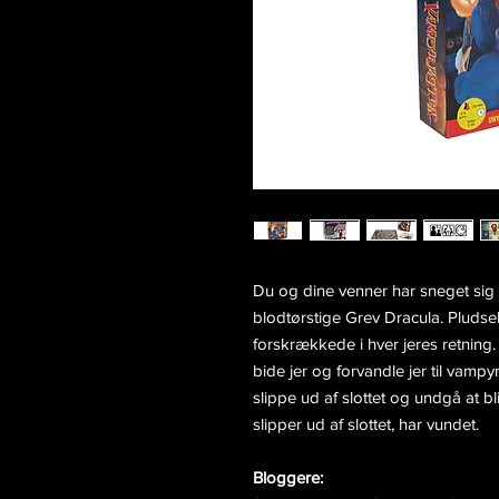
Du og dine venner har sneget sig i
blodtørstige Grev Dracula. Pludsel
forskrækkede i hver jeres retning. D
bide jer og forvandle jer til vamp
slippe ud af slottet og undgå at bl
slipper ud af slottet, har vundet.
Bloggere: