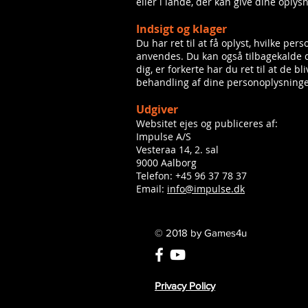
eller i lande, der kan give dine oplys
In
dsigt og klager
Du har ret til at få oplyst, hvilke p
anvendes. Du kan også tilbagekalde d
dig, er forkerte har du ret til at de b
behandling af dine personoplysninger
Udgiver
Websitet ejes og publiceres af:
Impulse A/S
Vesteraa 14, 2. sal
9000 Aalborg
Telefon: +45 96 37 78 37
Email:
info@impulse.dk
© 2018 by Games4u
Privacy Policy