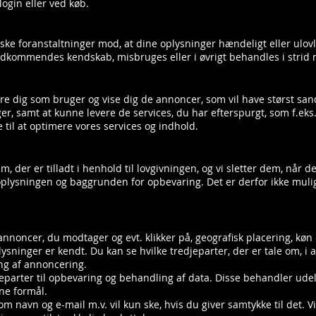
login eller ved køb.
ske foranstaltninger mod, at dine oplysninger hændeligt eller ulovligt
uvedkommendes kendskab, misbruges eller i øvrigt behandles i strid
ere dig som bruger og vise dig de annoncer, som vil have størst san
nger, samt at kunne levere de services, du har efterspurgt, som f.ek
til at optimere vores services og indhold.
, der er tilladt i henhold til lovgivningen, og vi sletter dem, når 
oplysningen og baggrunden for opbevaring. Det er derfor ikke muli
annoncer, du modtager og evt. klikker på, geografisk placering, kø
lysninger er kendt. Du kan se hvilke tredjeparter, der er tale om, i 
ng af annoncering.
eparter til opbevaring og behandling af data. Disse behandler ud
ne formål.
m navn og e-mail m.v. vil kun ske, hvis du giver samtykke til det.