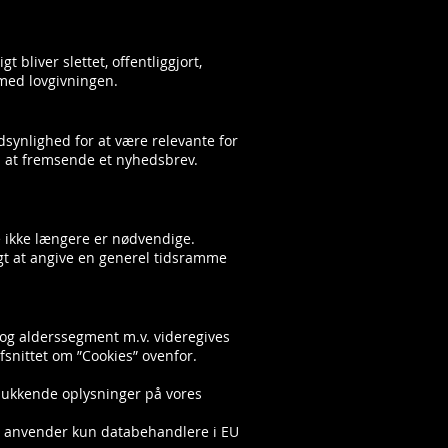
 bliver slettet, offentliggjort,
 med lovgivningen.
dsynlighed for at være relevante for
s. at fremsende et nyhedsbrev.
de ikke længere er nødvendige.
gt at angive en generel tidsramme
n og alderssegment m.v. videregives
afsnittet om ”Cookies” ovenfor.
elukkende oplysninger på vores
 Vi anvender kun databehandlere i EU