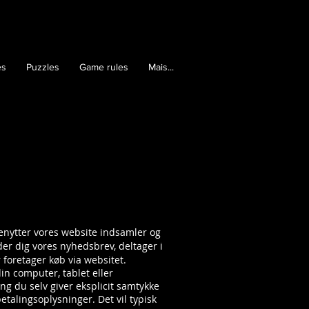
es
Puzzles
Game rules
Mais...
benytter vores website indsamler og
der dig vores nyhedsbrev, deltager i
 foretager køb via websitet.
in computer, tablet eller
ang du selv giver eksplicit samtykke
talingsoplysninger. Det vil typisk