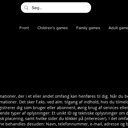
Front
Children's games
Family games
Adult gam
mationer, der i et eller andet omfang kan henføres til dig. Når du 
tioner. Det sker f.eks. ved alm. tilgang af indhold, hvis du tilmel
istrerer dig som bruger eller abonnent, øvrig brug af services eller
ende typer af oplysninger: Et unikt ID og tekniske oplysninger om d
k placering, samt hvilke sider du klikker på (interesser). I det omf
erne behandles desuden: Navn, telefonnummer, e-mail, adresse og be