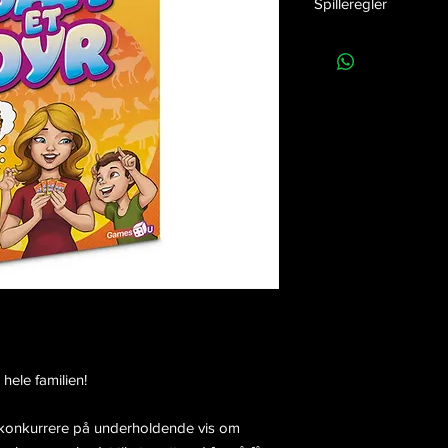
Spilleregler
EAN nummer:
57049
Klik her
for at downloa
Release dato:
01-07-
Højde:
17 cm
Bredde:
14 cm
Dybde:
3 cm
Vægt:
201g
Antal i kolli:
6
hele familien!
 konkurrere på underholdende vis om