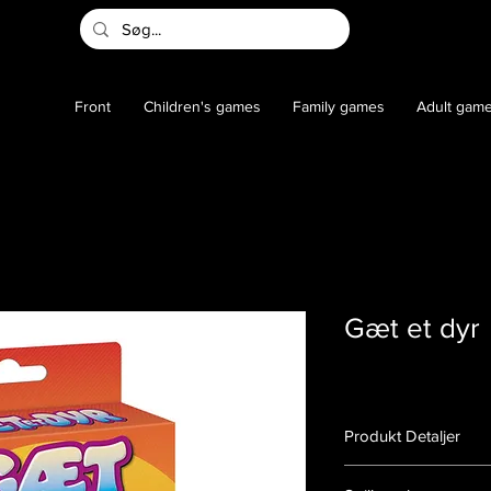
Front
Children's games
Family games
Adult gam
Gæt et dyr
Produkt Detaljer
Varenummer:
14000