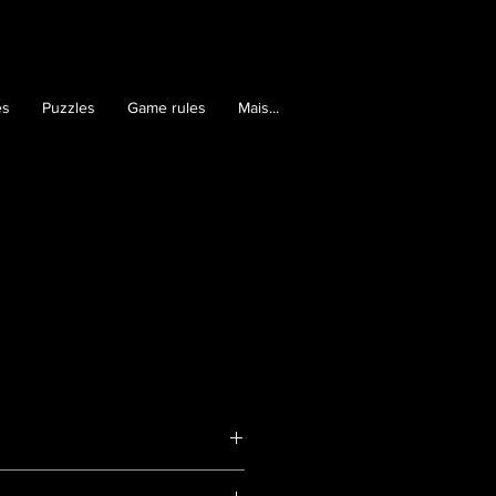
es
Puzzles
Game rules
Mais...
09