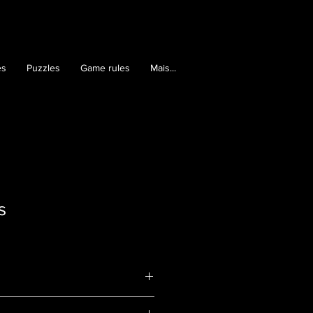
es
Puzzles
Game rules
Mais...
s
72