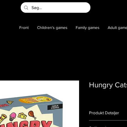
Front
Children's games
Family games
Adult gam
Hungry Cat
Produkt Detaljer
Varenummer:
14000