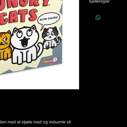
Spilleregler
EAN nummer:
57049
Klik her
for at downloa
Release dato:
01-10-
Højde:
25 cm
Bredde:
25 cm
Dybde:
6 cm
Vægt:
N/A
Antal i kolli:
N/A
lp dem med at stjæle mad og indsamle så