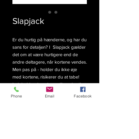
Slapjack
Er du hurtig på hænderne, og har du
sans for detaljen? I Slapjack gælder
det om at være hurtigere end de
andre deltagere, når kortene vendes.
Men pas på - holder du ikke øje
med kortene, risikerer du at tabe!
Indeholder desuden spilleregler til et
andet actionfyldt spil Snap – 2 spil i 1
Phone
Email
Facebook
Produkt Detaljer
Varenummer:
1400089
Spilleregler
EAN nummer:
5704907962540