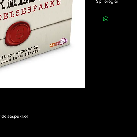
Spilleregler
EAN nummer:
57049
Klik her
for at downloa
Udvidelsespakken
Release dato:
01-09-
Højde:
11 cm
Bredde:
16 cm
Dybde:
2,3 cm
Vægt:
N/A
Antal i kolli:
N/A
idelsespakke!