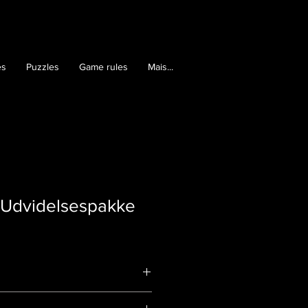
es
Puzzles
Game rules
Mais...
 Udvidelsespakke
3