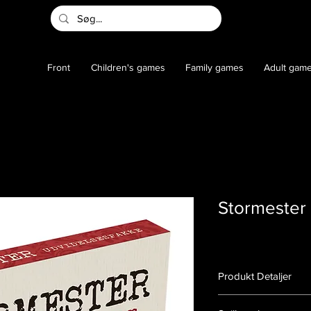
Front
Children's games
Family games
Adult gam
Stormester
Produkt Detaljer
Varenummer:
140016