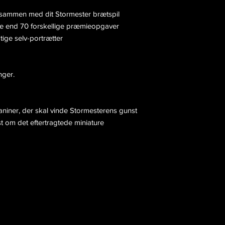
ug sammen med dit Stormester brætspil
e end 70 forskellige præmieopgaver
agtige selv-portrætter
nger.
gskaniner, der skal vinde Stormesterens gunst
t om det eftertragtede miniature